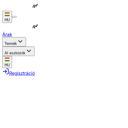
HU
Árak
Termék
AI eszközök
HU
Regisztráció