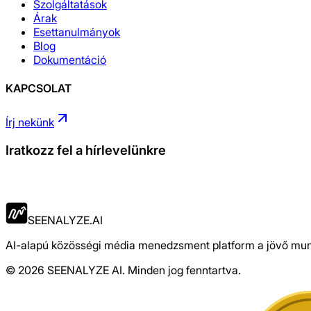
Szolgáltatások
Árak
Esettanulmányok
Blog
Dokumentáció
KAPCSOLAT
Írj nekünk
Iratkozz fel a hírlevelünkre
Jelentkezés
SEENALYZE.AI
AI-alapú közösségi média menedzsment platform a jövő mu
© 2026 SEENALYZE AI. Minden jog fenntartva.