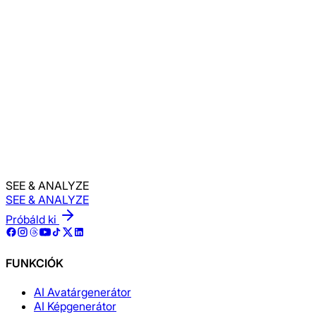
Ez a DPA a Felhasználási feltételek elfogadásával hatályos é
vagy az alvállalkozói lista igényléséhez vegye fel velünk a k
•••••@•••••••••.com
E-mail-cím megjelenítése
Kérdése van? Lépjen velünk kapcsolatba!
SEE & ANALYZE
SEE & ANALYZE
Próbáld ki
FUNKCIÓK
AI Avatárgenerátor
AI Képgenerátor