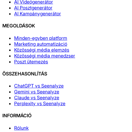
AI Videógenerátor
AI Posztgenerátor
AI Kampánygenerátor
MEGOLDÁSOK
Minden-egyben platform
Marketing automatizáció
Közösségi média elemzés
Közösségi média menedzser
Poszt ütemezés
ÖSSZEHASONLÍTÁS
ChatGPT vs Seenalyze
Gemini vs Seenalyze
Claude vs Seenalyze
Perplexity vs Seenalyze
INFORMÁCIÓ
Rólunk