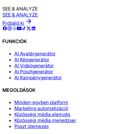
SEE & ANALYZE
SEE & ANALYZE
Próbáld ki
FUNKCIÓK
AI Avatárgenerátor
AI Képgenerátor
AI Videógenerátor
AI Posztgenerátor
AI Kampánygenerátor
MEGOLDÁSOK
Minden-egyben platform
Marketing automatizáció
Közösségi média elemzés
Közösségi média menedzser
Poszt ütemezés