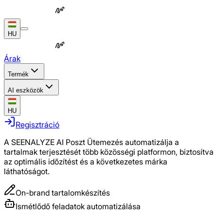
HU
Árak
Termék
AI eszközök
HU
Regisztráció
A SEENALYZE AI Poszt Ütemezés automatizálja a
tartalmak terjesztését több közösségi platformon, biztosítva
az optimális időzítést és a következetes márka
láthatóságot.
On-brand tartalomkészítés
Ismétlődő feladatok automatizálása