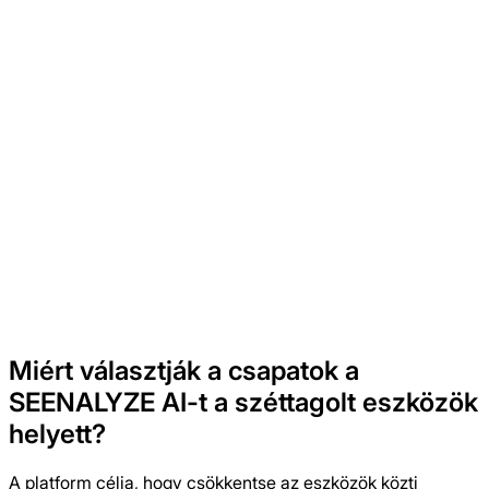
Tömeges ütemezés
Batch-ben készíts elő következő
tartalomköröket és tartsd rendezett
állapotban a kampányokat
Elemzések
Kösd össze a publikálási
döntéseket a mérhető
posztteljesítménnyel
Miért választják a csapatok a
SEENALYZE AI-t a széttagolt eszközök
helyett?
A platform célja, hogy csökkentse az eszközök közti