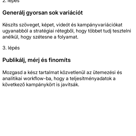
2. lépés
Generálj gyorsan sok variációt
Készíts szöveget, képet, videót és kampányvariációkat
ugyanabból a stratégiai rétegből, hogy többet tudj tesztelni
anélkül, hogy szétesne a folyamat.
3. lépés
Publikálj, mérj és finomíts
Mozgasd a kész tartalmat közvetlenül az ütemezési és
analitikai workflow-ba, hogy a teljesítményadatok a
következő kampánykört is javítsák.
Kezdd el ingyen