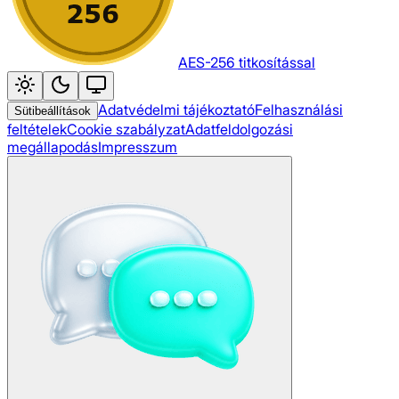
AES-256 titkosítással
Adatvédelmi tájékoztató
Felhasználási
Sütibeállítások
feltételek
Cookie szabályzat
Adatfeldolgozási
megállapodás
Impresszum