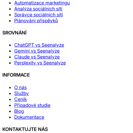
Automatizace marketingu
Analýza sociálních sítí
Správce sociálních sítí
Plánování příspěvků
SROVNÁNÍ
ChatGPT vs Seenalyze
Gemini vs Seenalyze
Claude vs Seenalyze
Perplexity vs Seenalyze
INFORMACE
O nás
Služby
Ceník
Případové studie
Blog
Dokumentace
KONTAKTUJTE NÁS