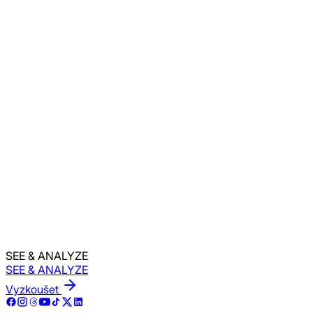
které používáme, nebo v právu. Aktualizujeme datum
„poslední aktualizace“ výše a tam, kde je to vhodné, znovu
požádáme o váš souhlas.
•••••• ••••• •.•.
Sídlo:
E-mail:
•••••••, •••• •••••••, •••••• •••• ••-••
Zobrazit firemní údaje
•••••@•••••••••.com
Zobrazit e-mailovou adresu
Máte otázky? Kontaktujte nás!
SEE & ANALYZE
SEE & ANALYZE
Vyzkoušet