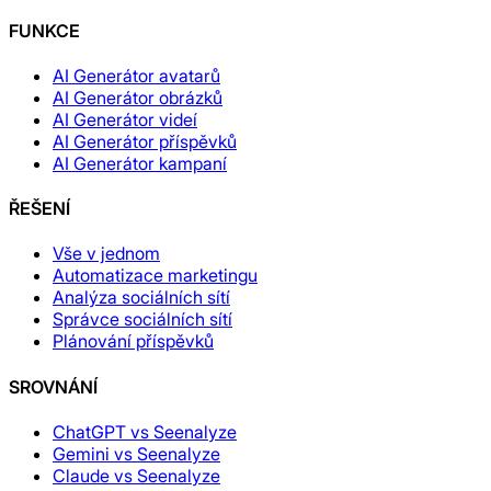
FUNKCE
AI Generátor avatarů
AI Generátor obrázků
AI Generátor videí
AI Generátor příspěvků
AI Generátor kampaní
ŘEŠENÍ
Vše v jednom
Automatizace marketingu
Analýza sociálních sítí
Správce sociálních sítí
Plánování příspěvků
SROVNÁNÍ
ChatGPT vs Seenalyze
Gemini vs Seenalyze
Claude vs Seenalyze