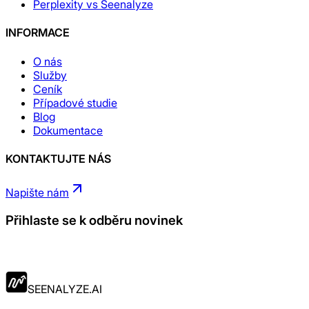
Perplexity vs Seenalyze
INFORMACE
O nás
Služby
Ceník
Případové studie
Blog
Dokumentace
KONTAKTUJTE NÁS
Napište nám
Přihlaste se k odběru novinek
Požádat o přístup
SEENALYZE.AI