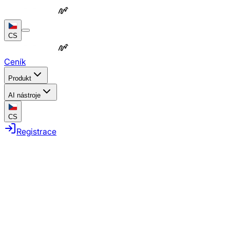
CS
Ceník
Produkt
AI nástroje
CS
Registrace