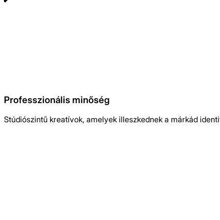
Professzionális minőség
Stúdiószintű kreatívok, amelyek illeszkednek a márkád iden