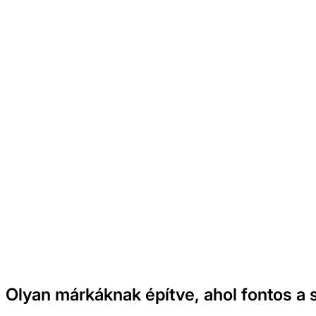
Publikálás több cs
Olyan márkáknak építve, ahol fontos a 
Generálj kreatívokat most