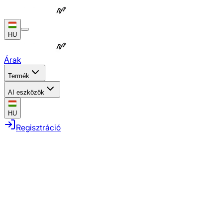
HU
Árak
Termék
AI eszközök
HU
Regisztráció
Ismétlődő feladatok automatizálása
Teljes kampányok összehangolása