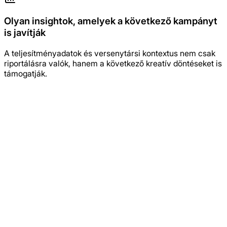
Olyan insightok, amelyek a következő kampányt
is javítják
A teljesítményadatok és versenytársi kontextus nem csak
riportálásra valók, hanem a következő kreatív döntéseket is
támogatják.
Vissza a főoldalra
Kezdj hirdetéseket készíteni