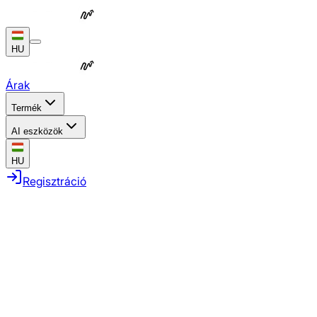
HU
Árak
Termék
AI eszközök
HU
Regisztráció
Ismétlődő feladatok automatizálása
Teljes kampányok összehangolása