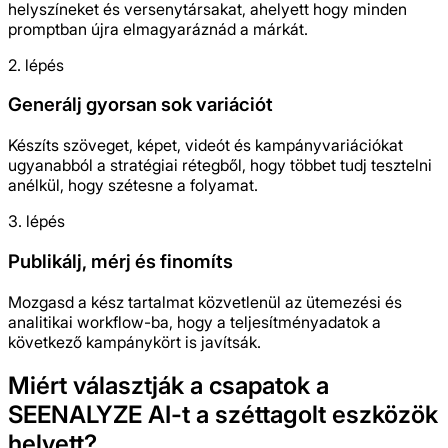
helyszíneket és versenytársakat, ahelyett hogy minden
promptban újra elmagyaráznád a márkát.
2. lépés
Generálj gyorsan sok variációt
Készíts szöveget, képet, videót és kampányvariációkat
ugyanabból a stratégiai rétegből, hogy többet tudj tesztelni
anélkül, hogy szétesne a folyamat.
3. lépés
Publikálj, mérj és finomíts
Mozgasd a kész tartalmat közvetlenül az ütemezési és
analitikai workflow-ba, hogy a teljesítményadatok a
következő kampánykört is javítsák.
Miért választják a csapatok a
SEENALYZE AI-t a széttagolt eszközök
helyett?