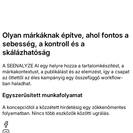
Olyan márkáknak építve, ahol fontos a
Kezdj hirdetéseket készíteni
sebesség, a kontroll és a
skálázhatóság
A SEENALYZE AI egy helyre hozza a tartalomkészítést, a
márkakontextust, a publikálást és az elemzést, így a csapat
az ötlettől az éles kampányig egy összefüggő workflow-
ban haladhat.
Egyszerűsített munkafolyamat
A koncepciótól a közzétett hirdetésig egy zökkenőmentes
folyamatban. Nincs több eszközök közötti ugrálás.