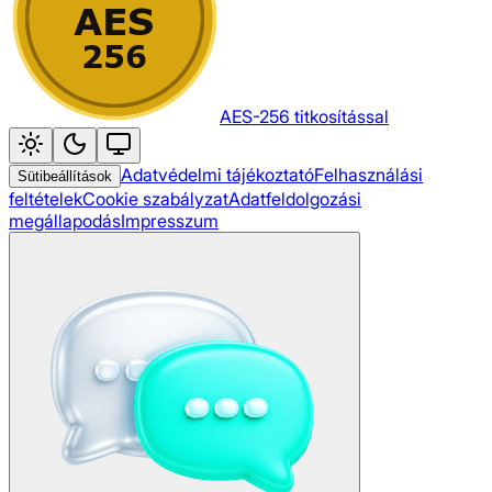
AES-256 titkosítással
Adatvédelmi tájékoztató
Felhasználási
Sütibeállítások
feltételek
Cookie szabályzat
Adatfeldolgozási
megállapodás
Impresszum