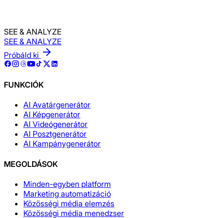
SEE & ANALYZE
SEE & ANALYZE
Próbáld ki
FUNKCIÓK
AI Avatárgenerátor
AI Képgenerátor
AI Videógenerátor
AI Posztgenerátor
AI Kampánygenerátor
MEGOLDÁSOK
Minden-egyben platform
Marketing automatizáció
Közösségi média elemzés
Közösségi média menedzser