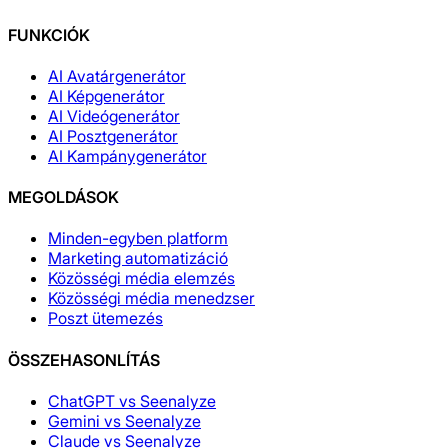
FUNKCIÓK
AI Avatárgenerátor
AI Képgenerátor
AI Videógenerátor
AI Posztgenerátor
AI Kampánygenerátor
MEGOLDÁSOK
Minden-egyben platform
Marketing automatizáció
Közösségi média elemzés
Közösségi média menedzser
Poszt ütemezés
ÖSSZEHASONLÍTÁS
ChatGPT vs Seenalyze
Gemini vs Seenalyze
Claude vs Seenalyze