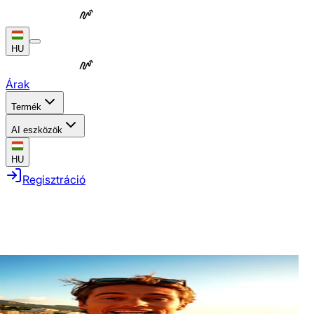
HU
Árak
Termék
AI eszközök
HU
Regisztráció
AI generált
AI generált
AI generált
AI generált