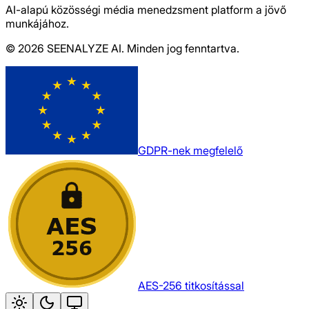
AI-alapú közösségi média menedzsment platform a jövő
munkájához.
© 2026 SEENALYZE AI. Minden jog fenntartva.
GDPR-nek megfelelő
AES-256 titkosítással