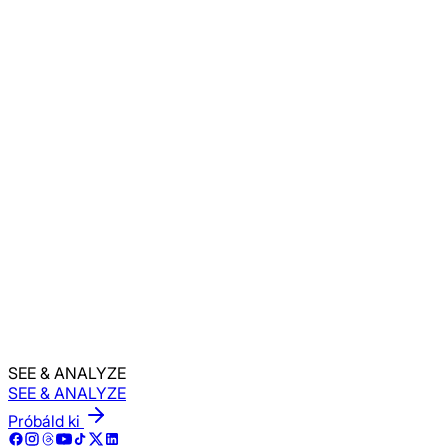
Nincs szükség szakértelemre:
Ha tudsz gépelni,
tudsz professzionális márkavideót is készíteni.
Kommunikálj magabiztosan technikai akadályok
nélkül
Hozd Létre A Márka Avatárodat
SEE & ANALYZE
SEE & ANALYZE
Próbáld ki