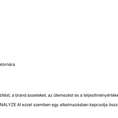
atornára
tést, a brand asseteket, az ütemezést és a teljesítményérté
EENALYZE AI ezzel szemben egy alkalmazásban kapcsolja össze