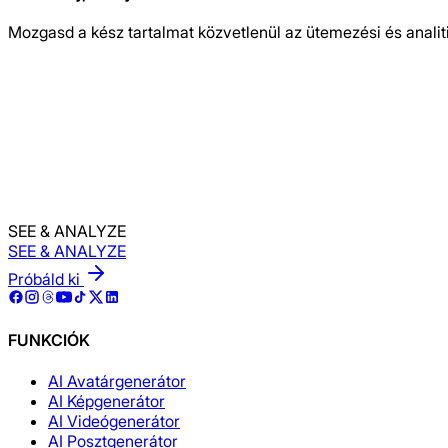
Mozgasd a kész tartalmat közvetlenül az ütemezési és analit
Kezdd el ingyen
SEE & ANALYZE
SEE & ANALYZE
Próbáld ki
FUNKCIÓK
AI Avatárgenerátor
AI Képgenerátor
AI Videógenerátor
AI Posztgenerátor