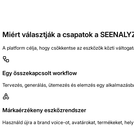
Integrált
A brand kontextus és munkafolyamat
Miért választják a csapatok a SEENALYZ
A platform célja, hogy csökkentse az eszközök közti váltoga
Egy összekapcsolt workflow
Tervezés, generálás, ütemezés és elemzés egy alkalmazásban
Márkaérzékeny eszközrendszer
Használd újra a brand voice-ot, avatárokat, termékeket, he