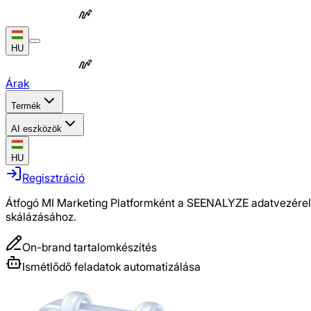
HU
Árak
Termék
AI eszközök
HU
Regisztráció
Átfogó MI Marketing Platformként a SEENALYZE adatvezérelt 
skálázásához.
On-brand tartalomkészítés
Ismétlődő feladatok automatizálása