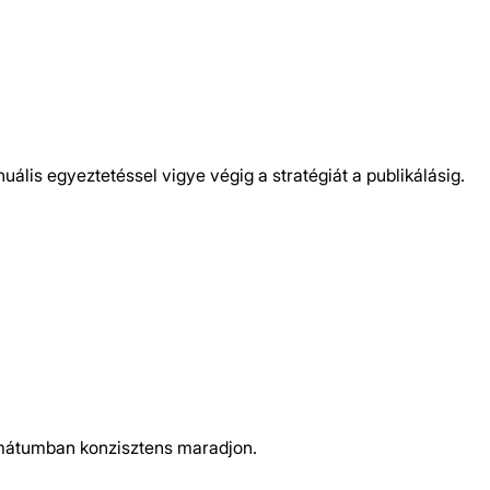
 nem nulláról indulnak minden lépésnél
lis egyeztetéssel vigye végig a stratégiát a publikálásig.
ormátumban konzisztens maradjon.