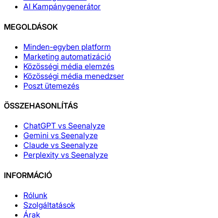
AI Kampánygenerátor
MEGOLDÁSOK
Minden-egyben platform
Marketing automatizáció
Közösségi média elemzés
Közösségi média menedzser
Poszt ütemezés
ÖSSZEHASONLÍTÁS
ChatGPT vs Seenalyze
Gemini vs Seenalyze
Claude vs Seenalyze
Perplexity vs Seenalyze
INFORMÁCIÓ
Rólunk
Szolgáltatások
Árak