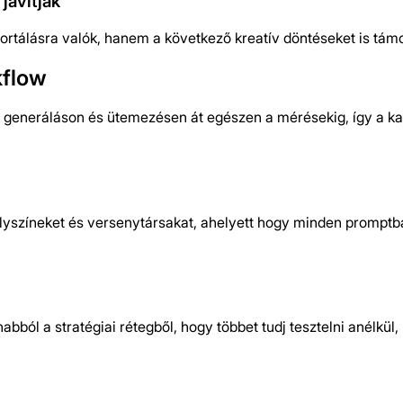
javítják
ortálásra valók, hanem a következő kreatív döntéseket is tám
kflow
 a generáláson és ütemezésen át egészen a mérésekig, így a k
helyszíneket és versenytársakat, ahelyett hogy minden prompt
bból a stratégiai rétegből, hogy többet tudj tesztelni anélkül