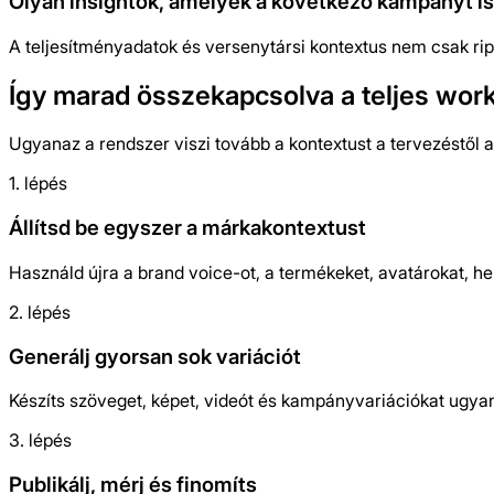
Olyan insightok, amelyek a következő kampányt is 
A teljesítményadatok és versenytársi kontextus nem csak rip
Így marad összekapcsolva a teljes wor
Ugyanaz a rendszer viszi tovább a kontextust a tervezéstől
1. lépés
Állítsd be egyszer a márkakontextust
Használd újra a brand voice-ot, a termékeket, avatárokat, 
2. lépés
Generálj gyorsan sok variációt
Készíts szöveget, képet, videót és kampányvariációkat ugyana
3. lépés
Publikálj, mérj és finomíts