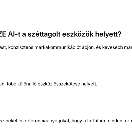
-adatok tovább élnek a funkciók között,
E AI-t a széttagolt eszközök helyett?
tást, konzisztens márkakommunikációt adjon, és kevesebb manuá
, több különálló eszköz összekötése helyett.
lyszíneket és referenciaanyagokat, hogy a tartalom minden f