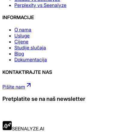
Perplexity vs Seenalyze
INFORMACIJE
O nama
Usluge
Cijene
Studije slučaja
Blog
Dokumentacija
KONTAKTIRAJTE NAS
Pišite nam
Pretplatite se na naš newsletter
Prijavite se sada
SEENALYZE.AI