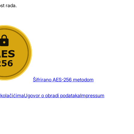
st rada.
Šifrirano AES-256 metodom
 kolačićima
Ugovor o obradi podataka
Impressum