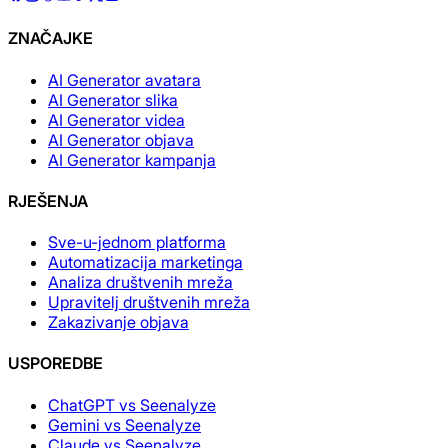
ZNAČAJKE
AI Generator avatara
AI Generator slika
AI Generator videa
AI Generator objava
AI Generator kampanja
RJEŠENJA
Sve-u-jednom platforma
Automatizacija marketinga
Analiza društvenih mreža
Upravitelj društvenih mreža
Zakazivanje objava
USPOREDBE
ChatGPT vs Seenalyze
Gemini vs Seenalyze
Claude vs Seenalyze