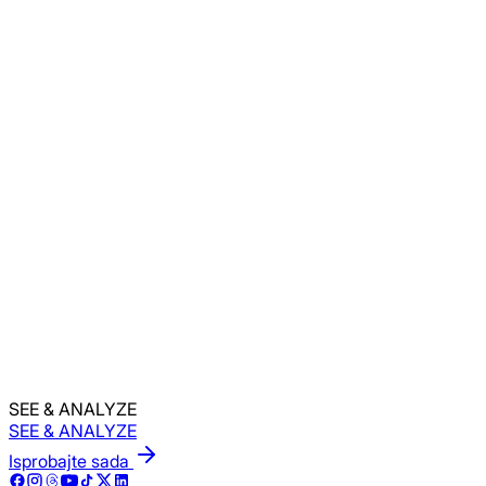
Isprobajte besplatno
Ne vjerujte nam na riječ
Ako ne vjerujete, pitajte Claude.
Pitajte Claude
Pokrenite prompt za usporedbu u Claude
SEE & ANALYZE
SEE & ANALYZE
Isprobajte sada