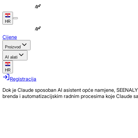
HR
Cijene
Proizvod
AI alati
HR
Registracija
Dok je Claude sposoban AI asistent opće namjene, SEENALYZE
brenda i automatizacijskim radnim procesima koje Claude sa
Zašto
ne
koristiti
Claude?