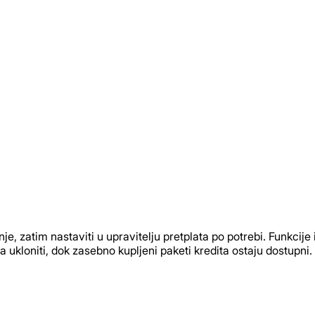
te kreirati profesionalne brendovske videe. Komunicirajte s 
anje, zatim nastaviti u upravitelju pretplata po potrebi. Funkcij
 ukloniti, dok zasebno kupljeni paketi kredita ostaju dostupni.