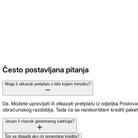
Nije potrebno stručno znanje:
Ako možete tipkati, može
Kreirajte svoj avatar brenda
Često postavljana pitanja
Mogu li otkazati pretplatu u bilo kojem trenutku?
Da. Možete upravljati ili otkazati pretplatu iz odjeljka Poslov
obračunskog razdoblja. Tada će se neiskorišteni krediti paketa
Jesam li vlasnik generiranog sadržaja?
Što se događa ako mi ponestane kredita?