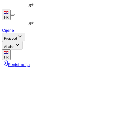
HR
Cijene
Proizvod
AI alati
HR
Registracija