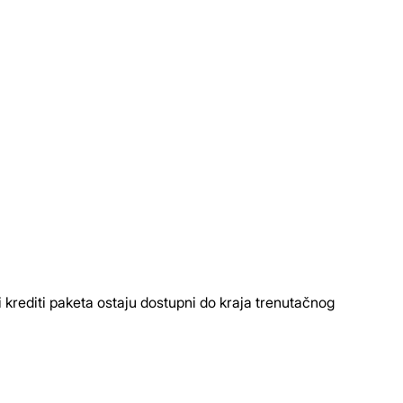
povjerenjem bez tehničkih prepreka
e i krediti paketa ostaju dostupni do kraja trenutačnog