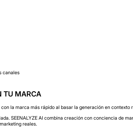
os canales
N TU MARCA
on la marca más rápido al basar la generación en contexto re
slada. SEENALYZE AI combina creación con conciencia de marca
 marketing reales.