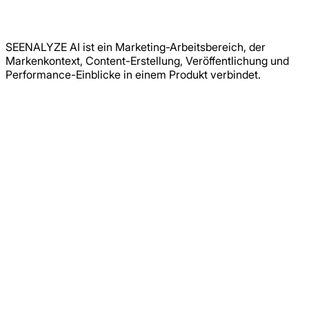
SEENALYZE AI ist ein Marketing-Arbeitsbereich, der
Markenkontext, Content-Erstellung, Veröffentlichung und
Performance-Einblicke in einem Produkt verbindet.
Marketing
funktioniert
am
besten,
wenn
es
in
der
Stimme
deiner
Marke
spricht.