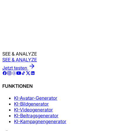
Keine Fachkenntnisse erforderlich:
Wenn Sie tippen kö
Erstellen Sie Ihren Marken-Avatar
SEE & ANALYZE
SEE & ANALYZE
Jetzt testen
FUNKTIONEN
KI-Avatar-Generator
KI-Bildgenerator
KI-Videogenerator
KI-Beitragsgenerator
KI-Kampagnengenerator