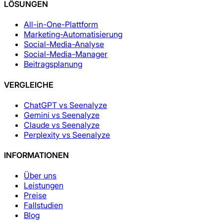
LÖSUNGEN
All-in-One-Plattform
Marketing-Automatisierung
Social-Media-Analyse
Social-Media-Manager
Beitragsplanung
VERGLEICHE
ChatGPT vs Seenalyze
Gemini vs Seenalyze
Claude vs Seenalyze
Perplexity vs Seenalyze
INFORMATIONEN
Über uns
Leistungen
Preise
Fallstudien
Blog